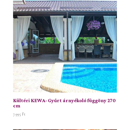
Kültéri KEWA- Gyűrt árnyékoló függöny 270
cm
7.995
Ft