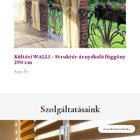
Kültéri WALLI – Struktúr árnyékoló függöny
290 cm
8.995
Ft
Szolgáltatásaink
Helyszíni felmérés