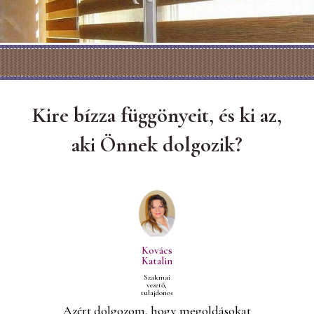
Kire bízza függönyeit, és ki az,
aki Önnek dolgozik?
Kovács
Katalin
Szakmai
vezető,
tulajdonos
Azért dolgozom, hogy megoldásokat