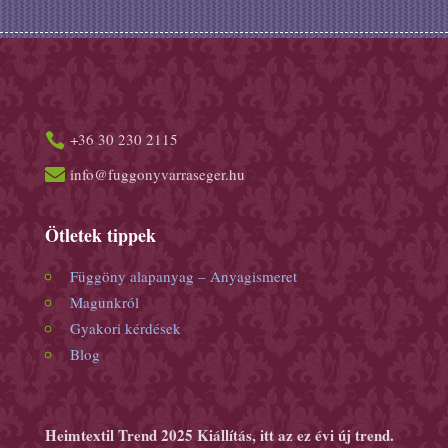
+36 30 230 2115


info@fuggonyvarraseger.hu
Ötletek tippek
Függöny alapanyag – Anyagismeret
Magunkról
Gyakori kérdések
Blog
Heimtextil Trend 2025 Kiállítás, itt az ez évi új trend.