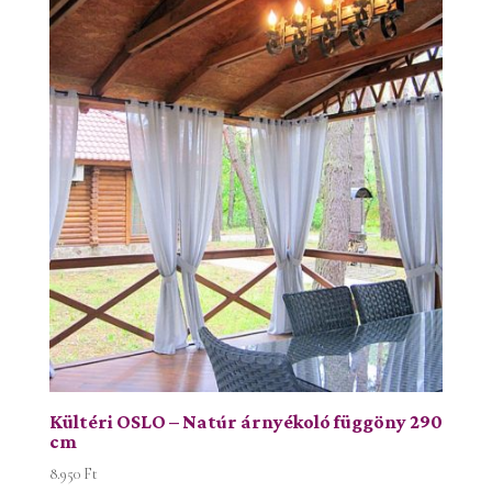
Kültéri OSLO – Natúr árnyékoló függöny 290
cm
8.950
Ft