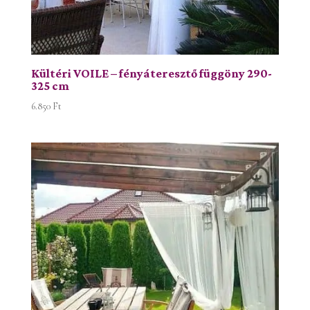
Kültéri VOILE – fényáteresztő függöny 290-
325 cm
6.850
Ft