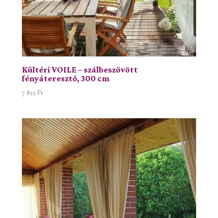
Kültéri VOILE – szálbeszövött
fényáteresztő, 300 cm
7.835
Ft