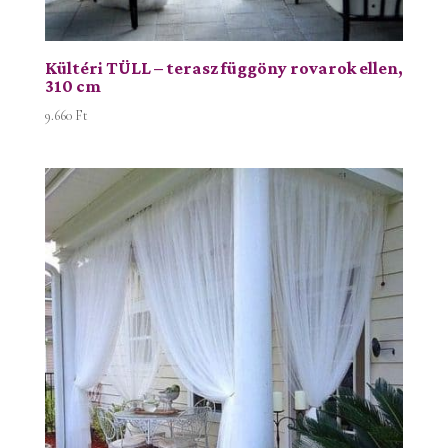
Kültéri TÜLL – terasz függöny rovarok ellen,
310 cm
9.660
Ft