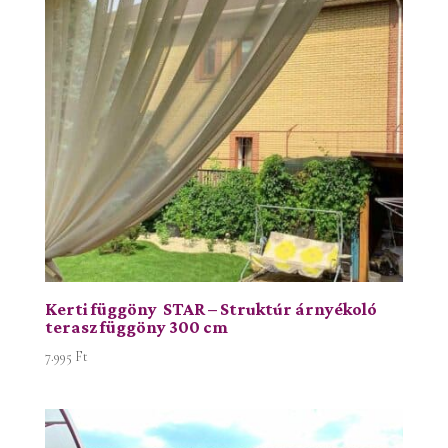
Kerti függöny STAR – Struktúr árnyékoló
terasz függöny 300 cm
7.995
Ft