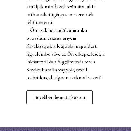
kínáljak mindazok számára, akik
otthonukat igényesen szeretnék
felöltöztetni
– Ön csak hátradől, a munka
oroszlánrésze az enyém!
Kiválasztjuk a legjobb megoldást,
figyelembe véve az Ön elképzelését, a
lakástextil és a függönyözés terén.
Kovács Katalin vagyok, textil
technikus, designer, szakmai vezető.
Bővebben bemutatkozom