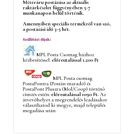
Méteráru postázása az aktuális
raktárkészlet függvényében 5-7
munkanapon belül történik.
Amennyiben speciális termékről van szó,
a postázási idő 3-5 hét.
Szállítási díjak:
MPL Posta Csomag házhoz
kézbesítéssel:
előreutalással 1.200 Ft
MPL Posta csomag
PostaPontra (Postán maradó) és
PostaPont Pluszra (Mol/Coop) történô
címzés estén:
előreutalással 1090 Ft.
Az
átvevőhelyet a megrendelés leadásakor
választhatod ki megye, majd település
megadása után.