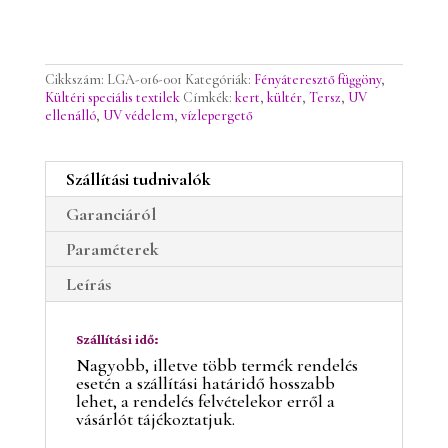
Cikkszám:
LGA-016-001
Kategóriák:
Fényáteresztő függöny
,
Kültéri speciális textilek
Címkék:
kert
,
kültér
,
Tersz
,
UV
ellenálló
,
UV védelem
,
vízlepergető
Szállítási tudnivalók
Garanciáról
Paraméterek
Leírás
Szállítási idő:
Nagyobb, illetve több termék rendelés
esetén a szállítási határidő hosszabb
lehet, a rendelés felvételekor erről a
vásárlót tájékoztatjuk.