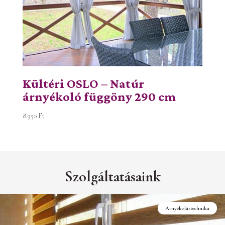
Kültéri OSLO – Natúr
árnyékoló függöny 290 cm
8.950
Ft
Szolgáltatásaink
echnika
Helyszíni