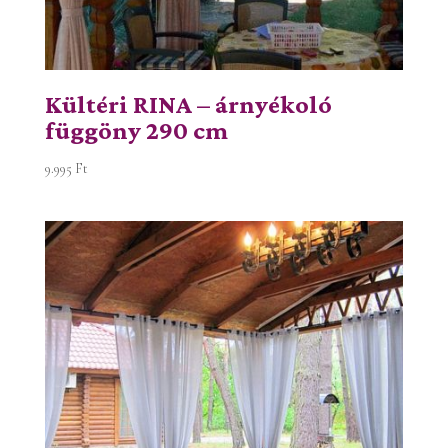
Kültéri RINA – árnyékoló
függöny 290 cm
9.995
Ft