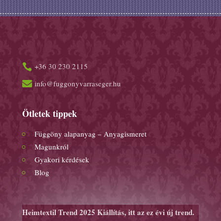
+36 30 230 2115


info@fuggonyvarraseger.hu
Ötletek tippek
Függöny alapanyag – Anyagismeret
Magunkról
Gyakori kérdések
Blog
Heimtextil Trend 2025 Kiállítás, itt az ez évi új trend.