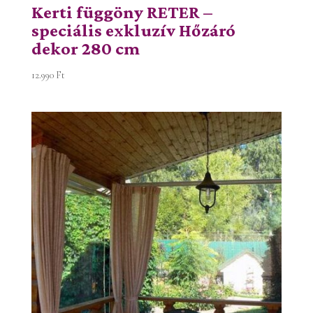
Kerti függöny RETER –
speciális exkluzív Hőzáró
dekor 280 cm
12.990
Ft