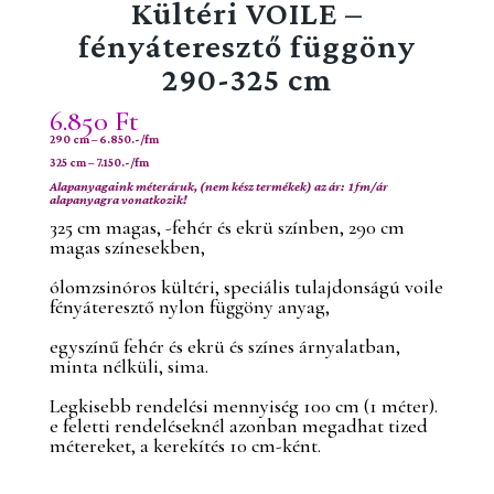
Kültéri VOILE –
fényáteresztő függöny
290-325 cm
6.850
Ft
290 cm – 6.850.-/fm
325 cm – 7.150.-/fm
Alapanyagaink méteráruk, (nem kész termékek) az ár: 1 fm/ár
alapanyagra vonatkozik!
325 cm magas, -fehér és ekrü színben, 290 cm
magas színesekben,
ólomzsinóros kültéri, speciális tulajdonságú voile
fényáteresztő nylon függöny anyag,
egyszínű fehér és ekrü és színes árnyalatban,
minta nélküli, sima.
Legkisebb rendelési mennyiség 100 cm (1 méter).
e feletti rendeléseknél azonban megadhat tized
métereket, a kerekítés 10 cm-ként.