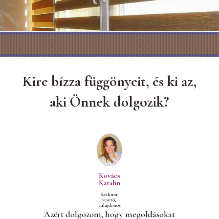
Kire bízza függönyeit, és ki az,
aki Önnek dolgozik?
Kovács
Katalin
Szakmai
vezető,
tulajdonos
Azért dolgozom, hogy megoldásokat