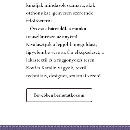
kínáljak mindazok számára, akik
otthonukat igényesen szeretnék
felöltöztetni
– Ön csak hátradől, a munka
oroszlánrésze az enyém!
Kiválasztjuk a legjobb megoldást,
figyelembe véve az Ön elképzelését, a
lakástextil és a függönyözés terén.
Kovács Katalin vagyok, textil
technikus, designer, szakmai vezető.
Bővebben bemutatkozom