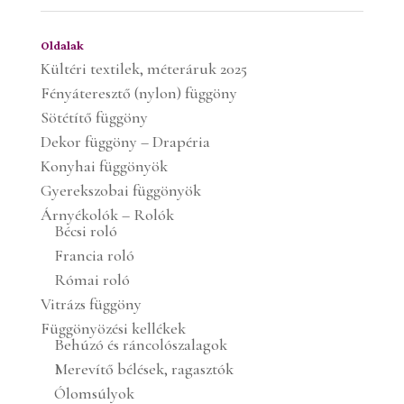
Oldalak
Kültéri textilek, méteráruk 2025
Fényáteresztő (nylon) függöny
Sötétítő függöny
Dekor függöny – Drapéria
Konyhai függönyök
Gyerekszobai függönyök
Árnyékolók – Rolók
Bécsi roló
Francia roló
Római roló
Vitrázs függöny
Függönyözési kellékek
Behúzó és ráncolószalagok
Merevítő bélések, ragasztók
Ólomsúlyok