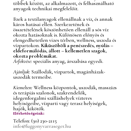
többek között, az alkalmazott, és felhasználható
anyagok technikai megfelelőit.
Ezek a textilanyagok ellenállnak a víz, és annak
káros hatásai ellen. Szerkezetének és
összetételének köszönhetően ellenáll a sós víz
okozta hatásoknak is. Különösen előnyös és
elengedhetetlen vizes térben, wellness, uszoda és
vízpartokon.
Kiküszöböli a penészedés, nyúlás –
eldeformálódás, állott – kellemetlen szagok,
okozta problémákat.
Árfekvése:
speciális anyag, árszabása egyedi.
Ajánljuk:
Szállodák, vízpartok, magánházak-
uszodák termeibe.
Kiemelten:
Wellness központok, uszodák, masszázs
és terápiás szalonok, szakrendelők,
idegenforgalmi szálláshelyek vízteres
helyiségeibe, vízparti vagy terasz helyiségek,
hajók, kikötők.
Elérhetőségeink:
Telefon: (30) 230-2115
info@fuggonyvarraseger.hu