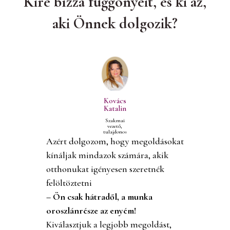
Kire bízza függönyeit, és ki az,
aki Önnek dolgozik?
Kovács
Katalin
Szakmai
vezető,
tulajdonos
Azért dolgozom, hogy megoldásokat
kínáljak mindazok számára, akik
otthonukat igényesen szeretnék
felöltöztetni
– Ön csak hátradől, a munka
oroszlánrésze az enyém!
Kiválasztjuk a legjobb megoldást,