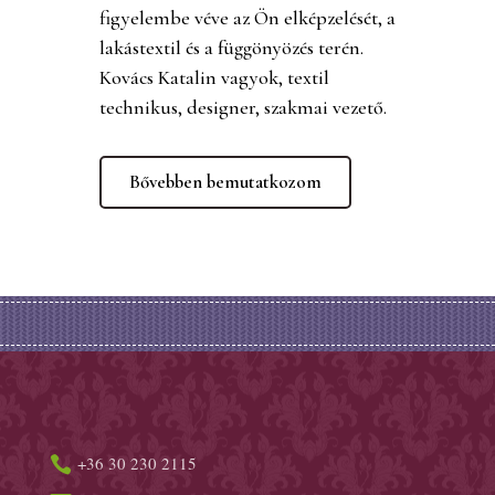
figyelembe véve az Ön elképzelését, a
lakástextil és a függönyözés terén.
Kovács Katalin vagyok, textil
technikus, designer, szakmai vezető.
Bővebben bemutatkozom
+36 30 230 2115
