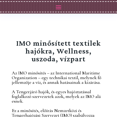
IMO minősített textilek
hajókra, Wellness,
uszoda, vízpart
Az IMO minősítés – az International Maritime
Organization – egy technikai textil, melynek fő
jellemzője a víz, és annak hatásainak a kizárása.
A Tengerjáró hajók, és egyes hajóztatással
foglalkozó szervezetek azok, melyek az IMO alá
esnek.
Ez a minősítés, előírás Nemzetközi és
Tengerhajózási Szervezet (IMO) szabályozza