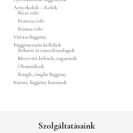
Árnyékolók – Rolók
Bécsi roló
Francia roló
Római roló
Vitrázs függöny
Függönyözési kellékek
Behúzó és ráncolószalagok
Merevítő bélések, ragasztók
Ólomsúlyok
Ringli, ringlis függöny
Karnis, függöny karnisok
Szolgáltatásaink