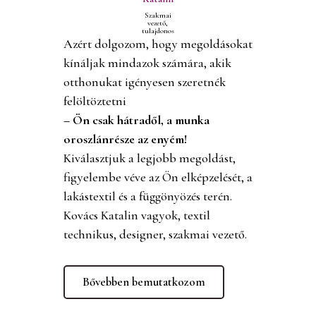
Szakmai
vezető,
tulajdonos
Azért dolgozom, hogy megoldásokat
kínáljak mindazok számára, akik
otthonukat igényesen szeretnék
felöltöztetni
– Ön csak hátradől, a munka
oroszlánrésze az enyém!
Kiválasztjuk a legjobb megoldást,
figyelembe véve az Ön elképzelését, a
lakástextil és a függönyözés terén.
Kovács Katalin vagyok, textil
technikus, designer, szakmai vezető.
Bővebben bemutatkozom