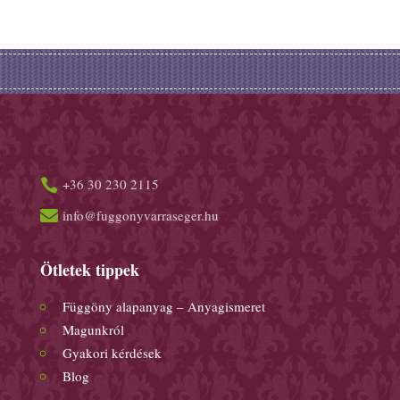
+36 30 230 2115


info@fuggonyvarraseger.hu
Ötletek tippek
Függöny alapanyag – Anyagismeret
Magunkról
Gyakori kérdések
Blog