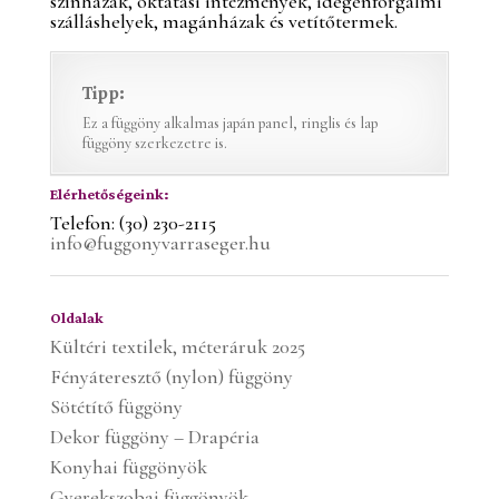
színházak, oktatási intézmények, idegenforgalmi
szálláshelyek, magánházak és vetítőtermek.
Tipp:
Ez a függöny alkalmas japán panel, ringlis és lap
függöny szerkezetre is.
Elérhetőségeink:
Telefon: (30) 230-2115
info@fuggonyvarraseger.hu
Oldalak
Kültéri textilek, méteráruk 2025
Fényáteresztő (nylon) függöny
Sötétítő függöny
Dekor függöny – Drapéria
Konyhai függönyök
Gyerekszobai függönyök