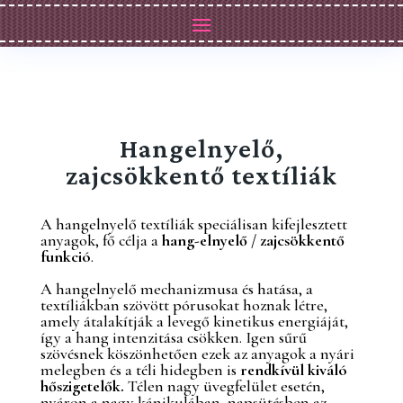
Hangelnyelő,
zajcsökkentő textíliák
A hangelnyelő textíliák speciálisan kifejlesztett
anyagok, fő célja a
hang-elnyelő / zajcsökkentő
funkció
.
A hangelnyelő mechanizmusa és hatása, a
textíliákban szövött pórusokat hoznak létre,
amely átalakítják a levegő kinetikus energiáját,
így a hang intenzitása csökken. Igen sűrű
szövésnek köszönhetően ezek az anyagok a nyári
melegben és a téli hidegben is
rendkívül kiváló
hőszigetelők.
Télen nagy üvegfelület esetén,
nyáron a nagy kánikulában, napsütésben az