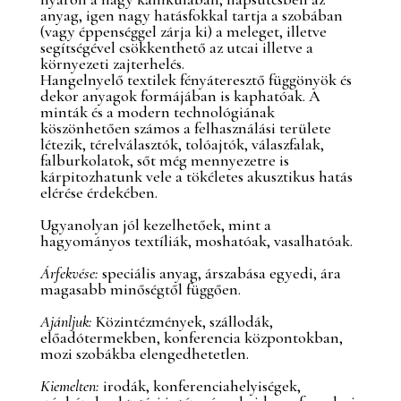
anyag, igen nagy hatásfokkal tartja a szobában
(vagy éppenséggel zárja ki) a meleget, illetve
segítségével csökkenthető az utcai illetve a
környezeti zajterhelés.
Hangelnyelő textilek fényáteresztő függönyök és
dekor anyagok formájában is kaphatóak. A
minták és a modern technológiának
köszönhetően számos a felhasználási területe
létezik, térelválasztók, tolóajtók, válaszfalak,
falburkolatok, sőt még mennyezetre is
kárpitozhatunk vele a tökéletes akusztikus hatás
elérése érdekében.
Ugyanolyan jól kezelhetőek, mint a
hagyományos textíliák, moshatóak, vasalhatóak.
Árfekvése:
speciális anyag, árszabása egyedi, ára
magasabb minőségtől függően.
Ajánljuk:
Közintézmények, szállodák,
előadótermekben, konferencia központokban,
mozi szobákba elengedhetetlen.
Kiemelten:
irodák, konferenciahelyiségek,