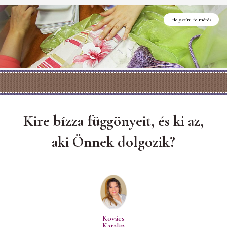
Helyszíni felmérés
Kire bízza függönyeit, és ki az,
aki Önnek dolgozik?
Kovács
Katalin