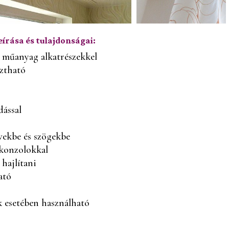
eírása és tulajdonságai:
 műanyag alkatrészekkel
sztható
dással
ívekbe és szögekbe
 konzolokkal
 hajlítani
ató
 esetében használható