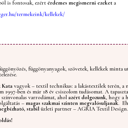
ól is fontosak, ezért
érdemes megismerni ezeket
a
ger.hu/termekeink/kellekek/
függönyözés, függönyanyagok, szövetek, kellékek minta utá
telezése.
z Kata
vagyok – textil technikus: a lakástextilek terén, a
 1997-ben és már 18 év csiszolom tudásomat. A tapaszta
t színvonalas varrodámat, ahol
azért dolgozunk
, hogy a h
olgáltatás –
magas szakmai szinten megvalósuljanak
. Eh
egbízható, stabil
üzleti partner – AGRIA Textil Design
oldás!