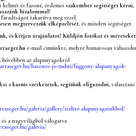
lő kelmét és fazont, érdemes
szakember segítségét kérni
,
hozzánk bizalommal!
s fáradtságot takarítva meg ezzel.
esen megtervezzük elképzelését
, és minden segítséget
nk, és kérjen árajánlatot
!
Küldjön fotókat és méreteket
rraeger.hu
e-mail címünkre, melyre hamarosan válaszolu
,
bővebben az alapanyagokról
rraseger.hu/hasznos-jo-tudni/fuggony-alapanyagok-
kai a
karnis szerkezetek,
segítünk eligazodni,
választan
aseger.hu/galeria/gallery/izelito-alapanyagainkbol/
t, és a nagyvilágból válogatva
raseger.hu/galeria/