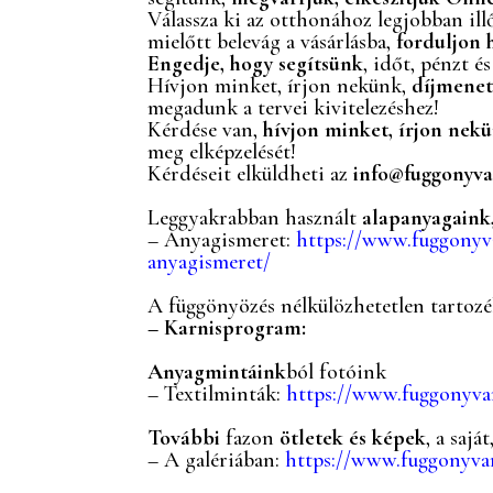
Válassza ki az otthonához legjobban il
mielőtt belevág a vásárlásba,
forduljon 
Engedje, hogy segítsünk
, időt, pénzt é
Hívjon minket, írjon nekünk,
díjmenet
megadunk a tervei kivitelezéshez!
Kérdése van,
hívjon minket, írjon nekü
meg elképzelését!
Kérdéseit elküldheti az
info@fuggonyva
Leggyakrabban használt
alapanyagaink
– Anyagismeret:
https://www.fuggonyva
anyagismeret/
A függönyözés nélkülözhetetlen tartozé
– Karnisprogram:
Anyagmintáink
ból fotóink
– Textilminták:
https://www.fuggonyvarr
További
fazon
ötletek és képek
, a sajá
– A galériában:
https://www.fuggonyvar