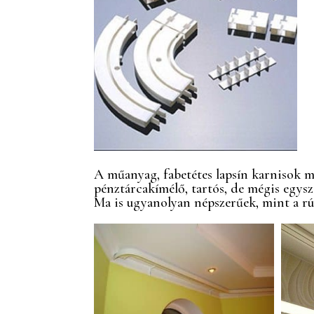
A műanyag, fabetétes lapsín karnisok ma
pénztárcakímélő, tartós, de mégis egys
Ma is ugyanolyan népszerűek, mint a rúd