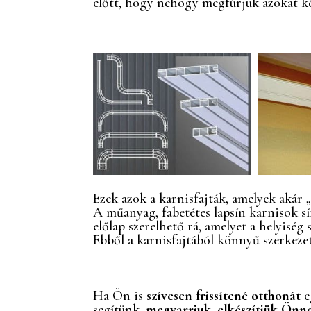
előtt, hogy nehogy megfúrjuk azokat ké
Ezek azok a karnisfajták, amelyek akár „
A műanyag, fabetétes lapsín karnisok sín
előlap szerelhető rá, amelyet a helyiség 
Ebből a karnisfajtából könnyű szerkezet
Ha Ön is
szívesen frissítené otthonát
e
segítünk,
megvarrjuk, elkészítjük Önn