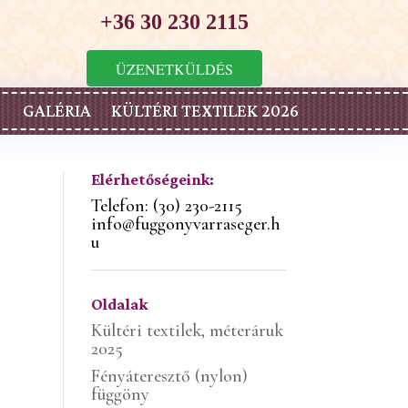
+36 30 230 2115
ÜZENETKÜLDÉS
GALÉRIA
KÜLTÉRI TEXTILEK 2026
Elérhetőségeink:
Telefon: (30) 230-2115
info@fuggonyvarraseger.h
u
Oldalak
Kültéri textilek, méteráruk
2025
Fényáteresztő (nylon)
függöny