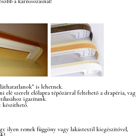
sőbb a karnisozásnál!
láthatatlanok” is lehetnek.
i elé szerelt előlapra tépőzárral feltehető a drapéria, va
stílusához igazítunk.
 készíthető.
gy ilyen remek függöny vagy lakástextil kiegészítővel,
ek!