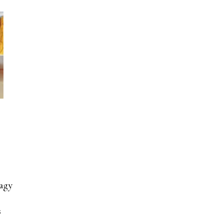
vagy
s