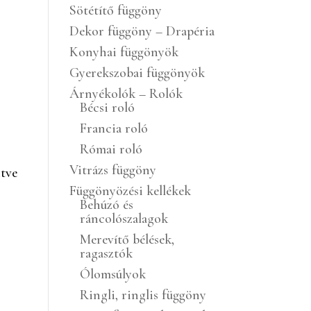
Sötétítő függöny
Dekor függöny – Drapéria
Konyhai függönyök
Gyerekszobai függönyök
Árnyékolók – Rolók
Bécsi roló
Francia roló
Római roló
Vitrázs függöny
ntve
Függönyözési kellékek
Behúzó és
ráncolószalagok
Merevítő bélések,
ragasztók
Ólomsúlyok
Ringli, ringlis függöny