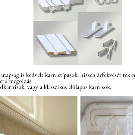
napság is kedvelt karnistípusok, hiszen árfekvését teki
zerű megoldás.
karnisok, vagy a klasszikus előlapos karnisok.