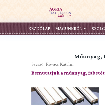
KEZDŐLAP
MAGUNKRÓL
SZOLG
Műanyag, f
Szerző:
Kovács Katalin
Bemutatjuk a műanyag, fabetét