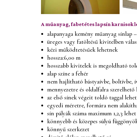
A műanyag, fabetétes lapsín karnisok l
alapanyaga kemény műanyag sínlap –
üreges vagy fatöltésű kivitelben vála
kézi működtetésűek lehetnek
hossza:6,00 m
hosszabb kivitelek is megoldható tol
alap színe a fehér
nem hajlítható bástyaívbe, boltívbe, 
mennyezetre és oldalfalra szerelhető
az első sínek végeit toldó taggal lehet
egyedi méretre, formára nem alakíth
sín pályák száma maximum 1,2,3 lehet
könnyebb és közepes súlyú függönyök
könnyű szerkezet