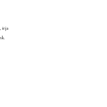
, írja
nk.
i