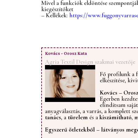
Mivel a funkciók eldöntése szempontjáb
kiegészítőket
– Kellékek:
https://www.fuggonyvarrase
Kovács - Orosz Kata
Agria Textil Design szakmai vezetője
Fő profilunk a 
elkészítése, kivi
Kovács – Oros
Egerben kezdtem
elindítsam sajá
anyagválasztás, a varrás, a komplett sz
tanács
, a
türelem
és a
kiszámítható
,
m
Egyszerű ötletekből – látványos meg