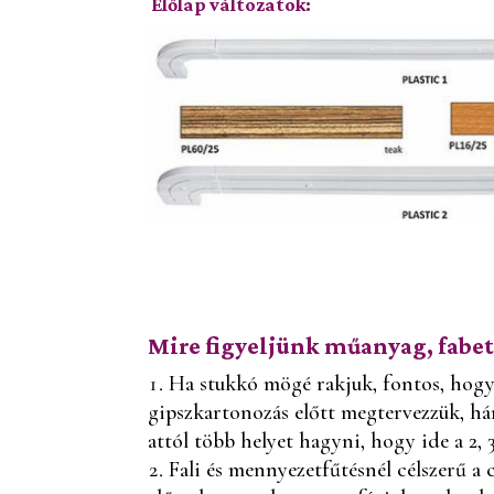
Előlap változatok:
Mire figyeljünk műanyag, fabet
Ha stukkó mögé rakjuk, fontos, hogy 
gipszkartonozás előtt megtervezzük, há
attól több helyet hagyni, hogy ide a 2, 
Fali és mennyezetfűtésnél célszerű a 