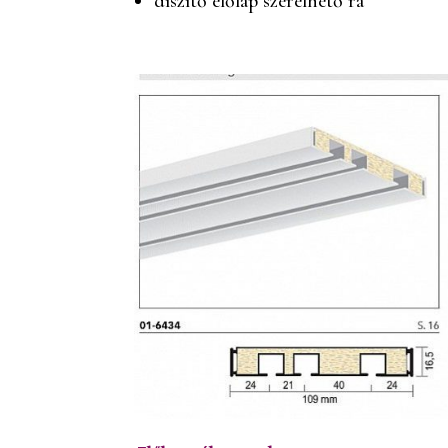
díszítő előlap szerelhető rá