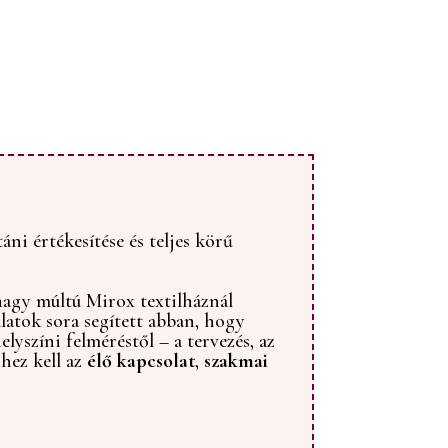
ni értékesítése és teljes körű
 nagy múltú Mirox textilháznál
latok sora segített abban, hogy
elyszíni felméréstől – a tervezés, az
hez kell az
élő kapcsolat
,
szakmai
.