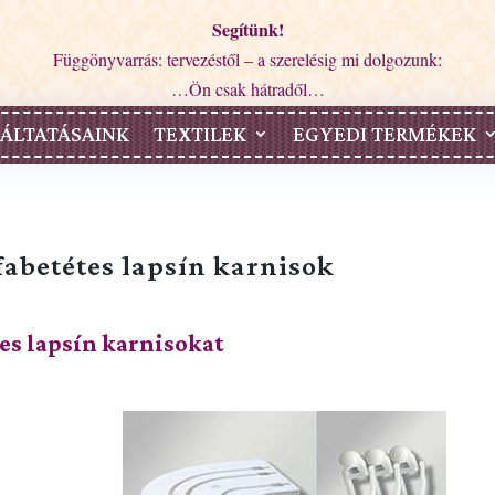
Segítünk!
Függönyvarrás: tervezéstől – a szerelésig mi dolgozunk:
…Ön csak hátradől…
ÁLTATÁSAINK
TEXTILEK
EGYEDI TERMÉKEK
abetétes lapsín karnisok
es lapsín karnisokat