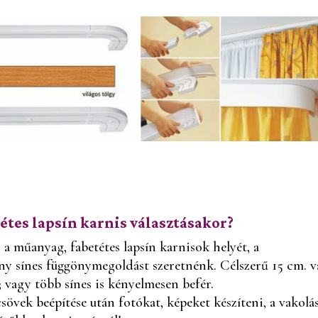
étes lapsín karnis választásakor?
a műanyag, fabetétes lapsín karnisok helyét, a
ny sínes függönymegoldást szeretnénk. Célszerű 15 cm. 
3 vagy több sínes is kényelmesen befér.
csövek beépítése után fotókat, képeket készíteni, a vakolá