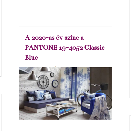
A 2020-as év színe a
PANTONE 19-4052 Classic
Blue
jan 11, 2021
|
Színvilág
,
Termékeink