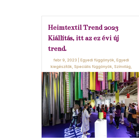
Heimtextil Trend 2023
Kiállítás, itt az ez évi új
trend.
febr 9, 2023
|
Egyedi függönyök
,
Egyedi
kiegészítők
,
Speciális függönyök
,
Színvilág
,
Termékeink
,
Textilek másként