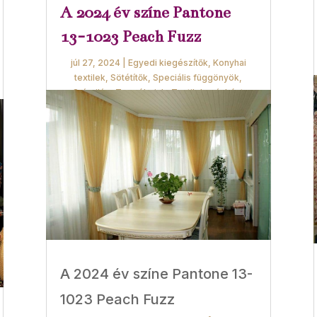
A 2024 év színe Pantone
13-1023 Peach Fuzz
júl 27, 2024
|
Egyedi kiegészítők
,
Konyhai
textilek
,
Sötétítők
,
Speciális függönyök
,
Színvilág
,
Termékeink
,
Textilek másként
A 2024 év színe Pantone 13-
1023 Peach Fuzz