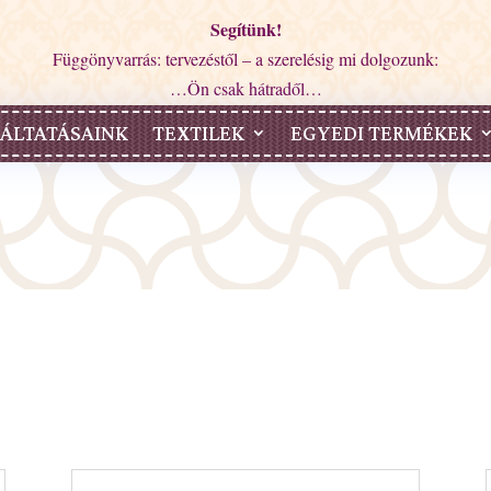
Segítünk!
Függönyvarrás: tervezéstől – a szerelésig mi dolgozunk:
…Ön csak hátradől…
ÁLTATÁSAINK
TEXTILEK
EGYEDI TERMÉKEK