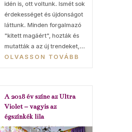
idén is, ott voltunk. Ismét sok
érdekességet és újdonságot
láttunk. Minden forgalmazó
"kitett magáért", hozták és
mutatták a az új trendeket,...
OLVASSON TOVÁBB
A 2018 év színe az Ultra
Violet – vagyis az
égszínkék lila
márc 4, 2018
|
Színvilág