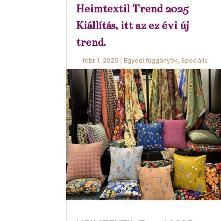
Heimtextil Trend 2025
Kiállítás, itt az ez évi új
trend.
febr 1, 2025
|
Egyedi függönyök
,
Speciális
függönyök
,
Színvilág
,
Termékeink