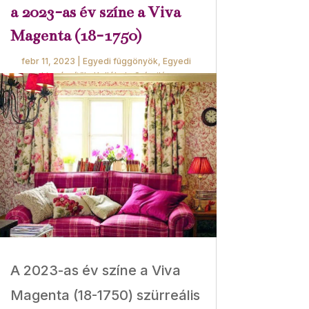
a 2023-as év színe a Viva
Magenta (18-1750)
febr 11, 2023
|
Egyedi függönyök
,
Egyedi
kiegészítők
,
Kellékek
,
Színvilág
A 2023-as év színe a Viva
Magenta (18-1750) szürreális