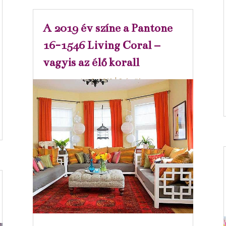
A 2019 év színe a Pantone
16-1546 Living Coral –
vagyis az élő korall
jan 3, 2019
|
Színvilág