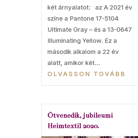
két árnyalatot: az A 2021 év
színe a Pantone 17-5104
Ultimate Gray – és a 13-0647
Illuminating Yellow. Ez a
második alkalom a 22 év
alatt, amikor két...
OLVASSON TOVÁBB
Ötvenedik, jubileumi
Heimtextil 2020.
jan 25, 2020
|
Színvilág
,
Textilek másként