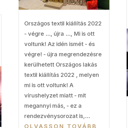
Országos textil kiállítás 2022
- végre ..., újra ..., Mi is ott
voltunk! Az idén ismét - és
végre! - újra megrendezésre
kerülhetett Országos lakás
textil kiállítás 2022 , melyen
mi is ott voltunk! A
vírushelyzet miatt - mit
megannyi más, - ez a
rendezvénysorozat is,...
OLVASSON TOVÁBB