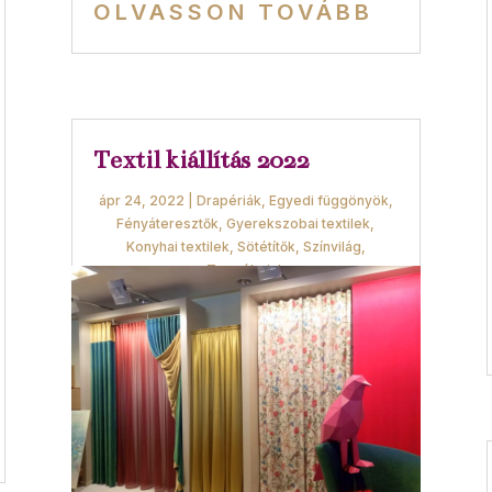
OLVASSON TOVÁBB
Textil kiállítás 2022
ápr 24, 2022
|
Drapériák
,
Egyedi függönyök
,
Fényáteresztők
,
Gyerekszobai textilek
,
Konyhai textilek
,
Sötétítők
,
Színvilág
,
Termékeink