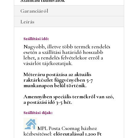
Garanciáról
Leírás
Szállítási idő:
Nagyobb, illetve több termék rendelés
esetén a szállítási határidő hosszabb
lehet, a rendelés felvételekor erről a
vásárlót tájékoztatjuk.
Méteráru postázása az aktuális
raktárkészlet függvényében 5-7
munkanapon belül történik.
Amennyiben speciális termékről van szó,
a postázási idő 3-5 hét.
Szállítási díjak:
MPL Posta Csomag házhoz
kézbesítéssel:
előreutalással 1.200 Ft