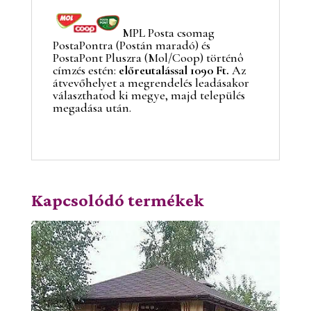
MPL Posta csomag
PostaPontra (Postán maradó) és
PostaPont Pluszra (Mol/Coop) történô
címzés estén:
előreutalással 1090 Ft.
Az
átvevőhelyet a megrendelés leadásakor
választhatod ki megye, majd település
megadása után.
Kapcsolódó termékek