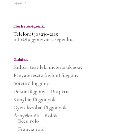
14.920
Ft
Elérhetőségeink:
Telefon: (30) 230-2115
info@fuggonyvarraseger.hu
Oldalak
Kültéri textilek, méteráruk 2025
Fényáteresztő (nylon) függöny
Sötétítő függöny
Dekor függöny – Drapéria
Konyhai függönyök
Gyerekszobai függönyök
Árnyékolók – Rolók
Bécsi roló
Francia roló