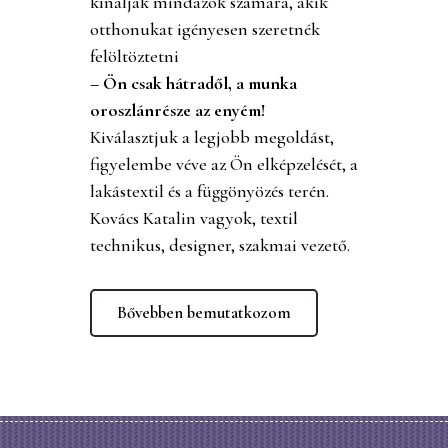
kínáljak mindazok számára, akik
otthonukat igényesen szeretnék
felöltöztetni
– Ön csak hátradől, a munka
oroszlánrésze az enyém!
Kiválasztjuk a legjobb megoldást,
figyelembe véve az Ön elképzelését, a
lakástextil és a függönyözés terén.
Kovács Katalin vagyok, textil
technikus, designer, szakmai vezető.
Bővebben bemutatkozom