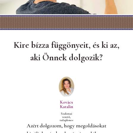
Kire bízza függönyeit, és ki az,
aki Önnek dolgozik?
Kovács
Katalin
Szakmai
vezető,
tulajdonos
Azért dolgozom, hogy megoldásokat