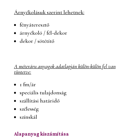
Árnyékolásuk szerint lehetnek:
fényáteresztő
árnyékoló / fél-dekor
dekor / sötétítő
A méteráru anyagok adatlapján külön-külön fel van
tüntetve:
1 fm/ár
speciális tulajdonság
szállítási határidő
szélesség
színskál
Alapanyag kiszámítása