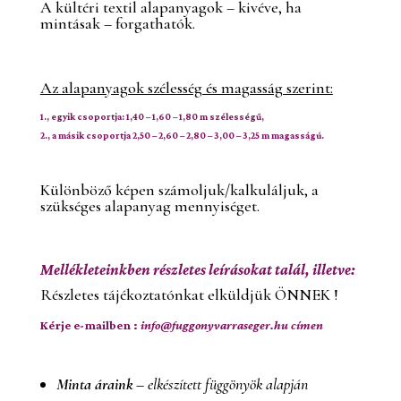
A kültéri textil alapanyagok – kivéve, ha
mintásak – forgathatók.
Az alapanyagok szélesség és magasság szerint:
1., egyik csoportja:
1,40 – 1,60 – 1,80 m szélességű,
2., a másik csoportja
2,50 – 2,60 – 2,80 – 3,00 – 3,25 m magasságú.
Különböző képen számoljuk/kalkuláljuk, a
szükséges alapanyag mennyiséget.
Mellékleteinkben részletes leírásokat talál, illetve:
Részletes tájékoztatónkat elküldjük ÖNNEK !
Kérje e-mailben :
i
nfo@fuggonyvarraseger.hu címen
Minta áraink –
elkészített függönyök alapján