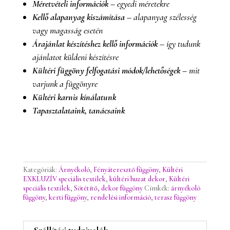
Méretvételi információk –
egyedi méretekre
Kellő alapanyag kiszámítása –
alapanyag szélesség
vagy magasság esetén
Árajánlat készítéshez kellő informá
ciók –
így tudunk
ajánlatot küldeni készítésre
Kültéri függöny felfogatási módok/lehetőségek –
mit
varjunk a függönyre
Kültéri karnis kínálatunk
Tapasztalataink, tanácsaink
Kategóriák:
Árnyékoló
,
Fényáteresztő függöny
,
Kültéri
EXKLUZÍV speciális textilek
,
kültéri huzat dekor
,
Kültéri
speciális textilek
,
Sötétítő, dekor függöny
Címkék:
árnyékoló
függöny
,
kerti függöny
,
rendelési információ
,
terasz függöny
Szállítási tudnivalók