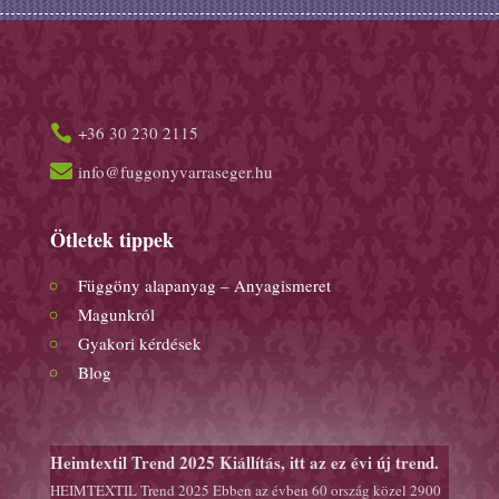
+36 30 230 2115


info@fuggonyvarraseger.hu
Ötletek tippek
Függöny alapanyag – Anyagismeret
Magunkról
Gyakori kérdések
Blog
Heimtextil Trend 2025 Kiállítás, itt az ez évi új trend.
HEIMTEXTIL Trend 2025 Ebben az évben 60 ország közel 2900