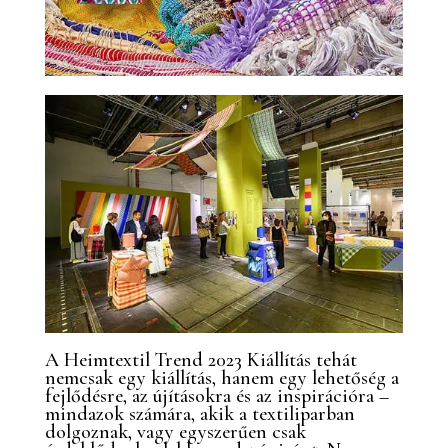
A Heimtextil Trend 2023 Kiállítás tehát
nemcsak egy kiállítás, hanem egy lehetőség a
fejlődésre, az újításokra és az inspirációra –
mindazok számára, akik a textiliparban
dolgoznak, vagy egyszerűen csak