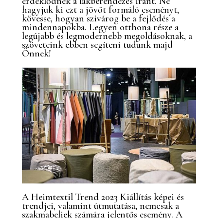
érdeklődnek a lakberendezés iránt. Ne
hagyjuk ki ezt a jövőt formáló eseményt,
kövesse, hogyan szivárog be a fejlődés a
mindennapokba. Legyen otthona része a
legújabb és legmodernebb megoldásoknak, a
szöveteink ebben segíteni tudunk majd
Önnek!
A Heimtextil Trend 2023 Kiállítás képei és
trendjei, valamint útmutatása, nemcsak a
szakmabeliek számára jelentős esemény. A