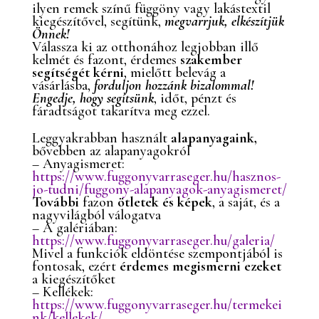
ilyen remek színű függöny vagy lakástextil
kiegészítővel, segítünk,
megvarrjuk, elkészítjük
Önnek!
Válassza ki az otthonához legjobban illő
kelmét és fazont, érdemes
szakember
segítségét kérni
, mielőtt belevág a
vásárlásba,
forduljon hozzánk bizalommal!
Engedje, hogy segítsünk
, időt, pénzt és
fáradtságot takarítva meg ezzel.
Leggyakrabban használt
alapanyagaink,
bővebben az alapanyagokról
– Anyagismeret:
https://www.fuggonyvarraseger.hu/hasznos-
jo-tudni/fuggony-alapanyagok-anyagismeret/
További
fazon
ötletek és képek
, a saját, és a
nagyvilágból válogatva
– A galériában:
https://www.fuggonyvarraseger.hu/galeria/
Mivel a funkciók eldöntése szempontjából is
fontosak, ezért
érdemes megismerni ezeket
a kiegészítőket
– Kellékek:
https://www.fuggonyvarraseger.hu/termekei
nk/kellekek/