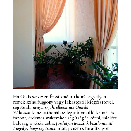
Ha Ön is
szívesen frissítené otthonát
egy ilyen
remek színű függöny vagy lakástextil kiegészítővel,
segítünk,
megvarrjuk, elkészítjük Önnek!
Válassza ki az otthonához legjobban illő kelmét és
fazont, érdemes
szakember segítségét kérni
, mielőtt
belevág a vásárlásba,
forduljon hozzánk bizalommal!
Engedje, hogy segítsünk
, időt, pénzt és fáradtságot