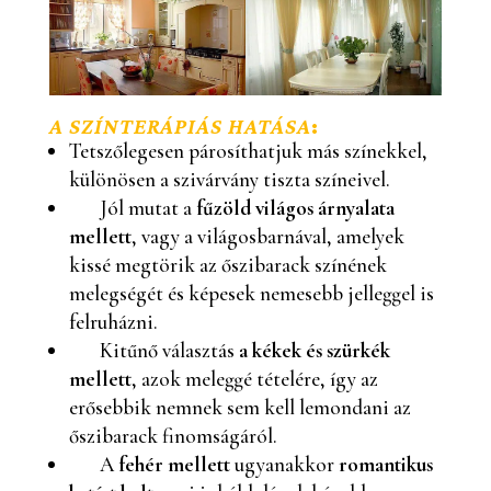
A SZÍNTERÁPIÁS HATÁSA
:
Tetszőlegesen párosíthatjuk más színekkel,
különösen a szivárvány tiszta színeivel.
Jól mutat a
fűzöld világos árnyalata
mellett
, vagy a világosbarnával, amelyek
kissé megtörik az őszibarack színének
melegségét és képesek nemesebb jelleggel is
felruházni.
Kitűnő választás
a kékek és szürkék
mellett
, azok meleggé tételére, így az
erősebbik nemnek sem kell lemondani az
őszibarack finomságáról.
A
fehér mellett
ugyanakkor
romantikus