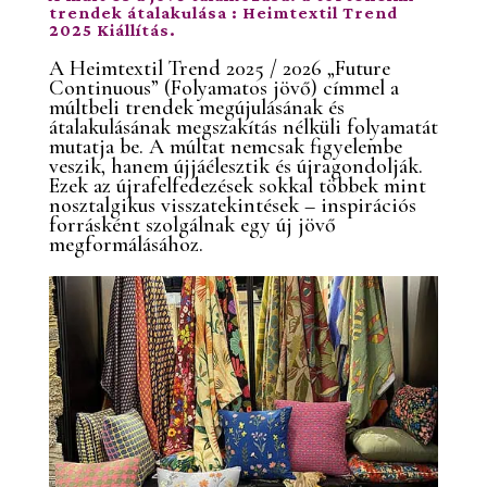
trendek átalakulása
: Heimtextil Trend
2025 Kiállítás.
A Heimtextil Trend 2025 / 2026 „Future
Continuous” (Folyamatos jövő) címmel a
múltbeli trendek megújulásának és
átalakulásának megszakítás nélküli folyamatát
mutatja be. A múltat nemcsak figyelembe
veszik, hanem újjáélesztik és újragondolják.
Ezek az újrafelfedezések sokkal többek mint
nosztalgikus visszatekintések – inspirációs
forrásként szolgálnak egy új jövő
megformálásához.