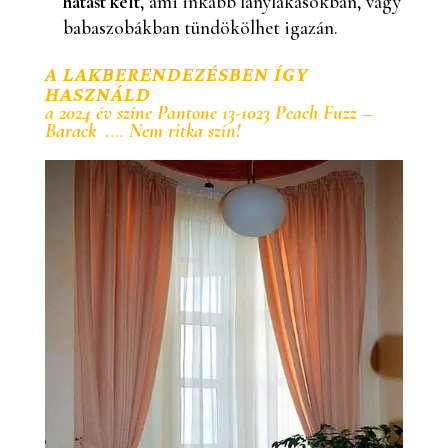
hatást kelt
, ami inkább lánylakásokban, vagy
babaszobákban tündökölhet igazán.
A LAKBERENDEZÉSBEN ÍGY
HASZNÁLD
a 2024 év színe Pantone 13-1023 Peach Fuzz –
Barack
….
Nem ritka szín!