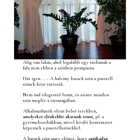
Alig van lakás, ahol legalább egy szobának a
fala nem ebben a színben pompázna.
Hát igen … – A halvány barack szín a pasztell
színek közé tartozik.
Nem tud idegesítő lenni, és szinte minden
szín megfér a társaságában.
Alkalmazhatók olyan belső terekben,
amelyeket élénkebbé akarunk tenni
, pl. a
gyermekszobákban, mivel kiváló kontrasztot
képeznek a pasztellszínekkel.
A barack szín nagy előnye, hogy
optikailag