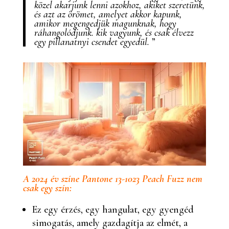
közel akarjunk lenni azokhoz, akiket szeretünk,
és azt az örömet, amelyet akkor kapunk,
amikor megengedjük magunknak, hogy
ráhangolódjunk. kik vagyunk, és csak élvezz
egy pillanatnyi csendet egyedül.
”
A 2024 év színe Pantone 13-1023 Peach Fuzz nem
csak egy szín:
Ez egy érzés, egy hangulat, egy gyengéd
simogatás, amely gazdagítja az elmét, a