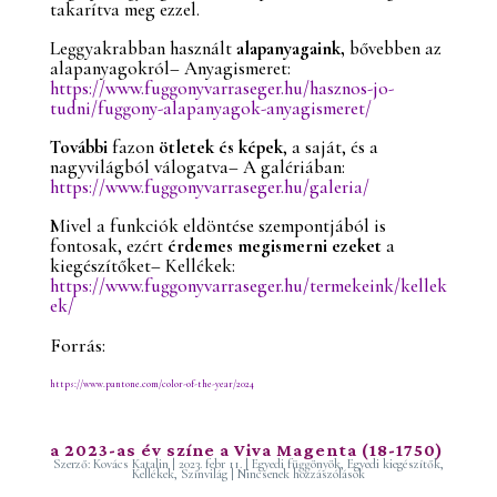
takarítva meg ezzel.
Leggyakrabban használt
alapanyagaink,
bővebben az
alapanyagokról– Anyagismeret:
https://www.fuggonyvarraseger.hu/hasznos-jo-
tudni/fuggony-alapanyagok-anyagismeret/
További
fazon
ötletek és képek
, a saját, és a
nagyvilágból válogatva– A galériában:
https://www.fuggonyvarraseger.hu/galeria/
Mivel a funkciók eldöntése szempontjából is
fontosak, ezért
érdemes megismerni ezeket
a
kiegészítőket– Kellékek:
https://www.fuggonyvarraseger.hu/termekeink/kellek
ek/
Forrás:
https://www.pantone.com/color-of-the-year/2024
a 2023-as év színe a Viva Magenta (18-1750)
Szerző:
Kovács Katalin
|
2023. febr 11.
|
Egyedi függönyök
,
Egyedi kiegészítők
,
Kellékek
,
Színvilág
|
Nincsenek hozzászólások