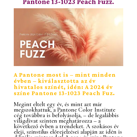
Pantone 13-1023 Peach Fuzz.
A Pantone most is – mint minden
évben – kiválasztotta az év
hivatalos színét, idén: A 2024 év
színe Pantone 13-1023 Peach Fuz.
Megint eltelt egy év, és mint azt már
megszokhattuk, a Pantone Color Institute
cég továbbra is befolyásolja, – de legalábbis
világdivat szinten meghatározza – a
következő évben a trendeket. A szokásos év
eleji, színstílus előrejelzései alapján az idén is