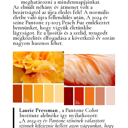
meghatározni a mindennapjainkat.
Az elmúlt néhány év átmenet volt a
bezártságtól az újra éledés felé! A normális
életbe való újra fellendülés után, A 2024 év
színe Pantone 13-1023 Peach Fuz emlékeztet
bennünket, hogy vigyük életünkbe
lágyságot. Ez a lassítás és a szelíd, nyugodt
megközelítés elfogadása a következő év során
nagyon hasznos lehet.
Laurie Pressman
, a Pantone Color
Institute alelnöke így nyilatkozott:
„A
2024-es év Pantone színének választott
színnek kifejeznie kellett azon vágyunkat, hogy