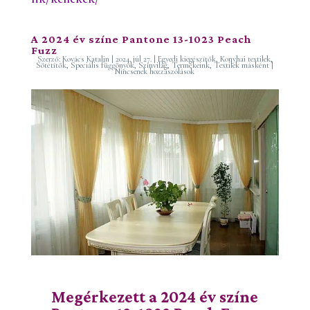
A 2024 év színe Pantone 13-1023 Peach
Fuzz
Szerző:
Kovács Katalin
|
2024. júl 27.
|
Egyedi kiegészítők
,
Konyhai textilek
,
Sötétítők
,
Speciális függönyök
,
Színvilág
,
Termékeink
,
Textilek másként
|
Nincsenek hozzászólások
Megérkezett a 2024 év színe