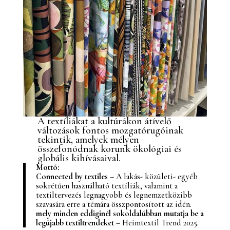
A textíliákat a kultúrákon átívelő
változások fontos mozgatórugóinak
tekintik, amelyek mélyen
összefonódnak korunk ökológiai és
globális kihívásaival.
Mottó:
Connected by textiles
– A lakás- közületi- egyéb
sokrétűen használható textíliák, valamint a
textiltervezés legnagyobb és legnemzetközibb
szavasára erre a témára összpontosított az idén.
mely minden eddiginél sokoldalúbban mutatja be a
legújabb textiltrendeket
– Heimtextil Trend 2025.