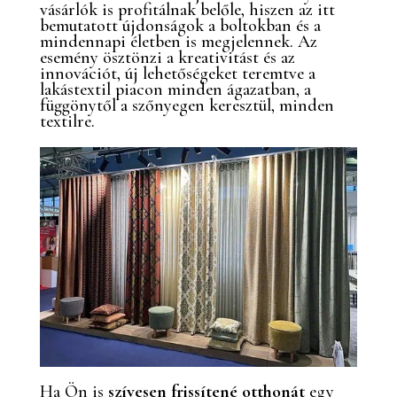
vásárlók is profitálnak belőle, hiszen az itt
bemutatott újdonságok a boltokban és a
mindennapi életben is megjelennek. Az
esemény ösztönzi a kreativitást és az
innovációt, új lehetőségeket teremtve a
lakástextil piacon minden ágazatban, a
függönytől a szőnyegen keresztül, minden
textilre.
Ha Ön is
szívesen frissítené otthonát
egy