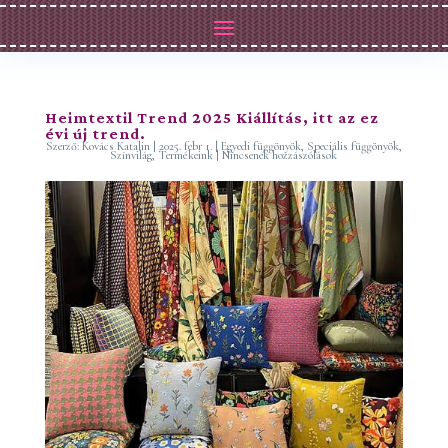
Heimtextil Trend 2025 Kiállítás, itt az ez
évi új trend.
Szerző:
Kovács Katalin
|
2025. febr 1.
|
Egyedi függönyök
,
Speciális függönyök
,
Színvilág
,
Termékeink
|
Nincsenek hozzászólások