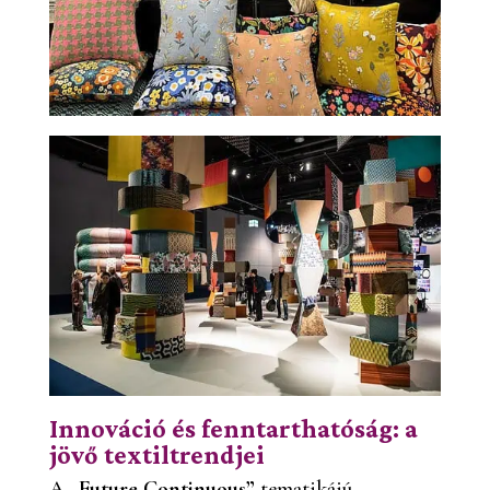
Innováció és fenntarthatóság: a
jövő textiltrendjei
A
„Future Continuous”
tematikájú