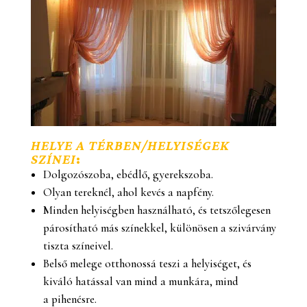
HELYE A TÉRBEN/HELYISÉGEK
SZÍNEI
:
Dolgozószoba, ebédlő, gyerekszoba.
Olyan tereknél, ahol kevés a napfény.
Minden helyiségben használható, és tetszőlegesen
párosítható más színekkel, különösen a szivárvány
tiszta színeivel.
Belső melege otthonossá teszi a helyiséget, és
kiváló hatással van mind a munkára, mind
a pihenésre.