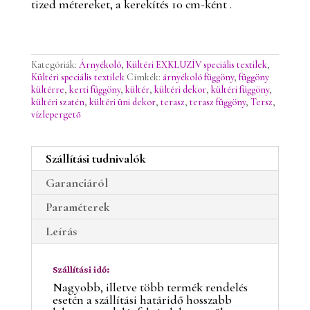
tized métereket, a kerekítés 10 cm-ként .
Kategóriák:
Árnyékoló
,
Kültéri EXKLUZÍV speciális textilek
,
Kültéri speciális textilek
Címkék:
árnyékoló függöny
,
függöny
kültérre
,
kerti függöny
,
kültér
,
kültéri dekor
,
kültéri függöny
,
kültéri szatén
,
kültéri üni dekor
,
terasz
,
terasz függöny
,
Tersz
,
vízlepergető
Szállítási tudnivalók
Garanciáról
Paraméterek
Leírás
Szállítási idő:
Nagyobb, illetve több termék rendelés
esetén a szállítási határidő hosszabb