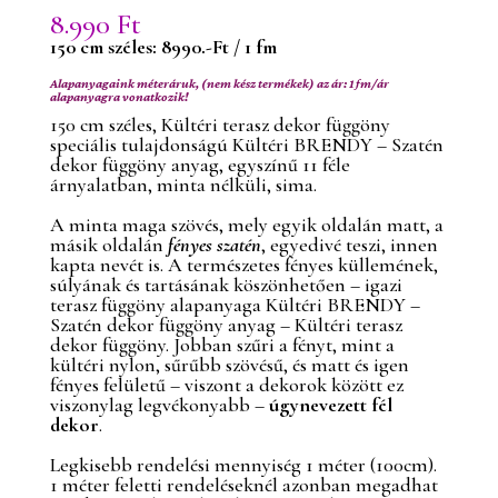
8.990
Ft
150 cm széles:
8990
.-Ft / 1 fm
Alapanyagaink méteráruk, (nem kész termékek) az ár: 1 fm/ár
alapanyagra vonatkozik!
150 cm széles, Kültéri terasz dekor függöny
speciális tulajdonságú Kültéri BRENDY – Szatén
dekor függöny anyag, egyszínű 11 féle
árnyalatban, minta nélküli, sima.
A minta maga szövés, mely egyik oldalán matt, a
másik oldalán
fényes szatén
, egyedivé teszi, innen
kapta nevét is. A természetes fényes küllemének,
súlyának és tartásának köszönhetően – igazi
terasz függöny alapanyaga Kültéri BRENDY –
Szatén dekor függöny anyag – Kültéri terasz
dekor függöny. Jobban szűri a fényt, mint a
kültéri nylon, sűrűbb szövésű, és matt és igen
fényes felületű – viszont a dekorok között ez
viszonylag legvékonyabb –
úgynevezett fél
dekor
.
Legkisebb rendelési mennyiség 1 méter (100cm).
1 méter feletti rendeléseknél azonban megadhat