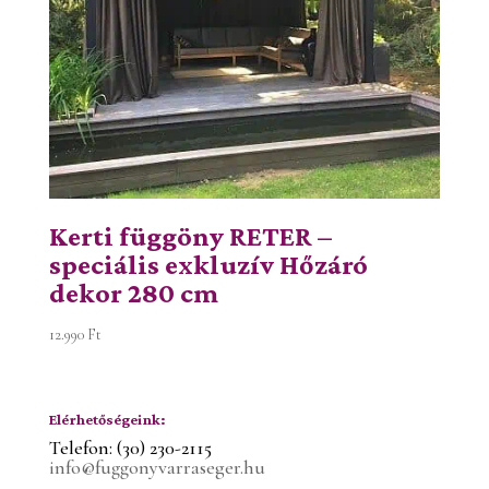
Kerti függöny RETER –
speciális exkluzív Hőzáró
dekor 280 cm
12.990
Ft
Elérhetőségeink:
Telefon: (30) 230-2115
info@fuggonyvarraseger.hu