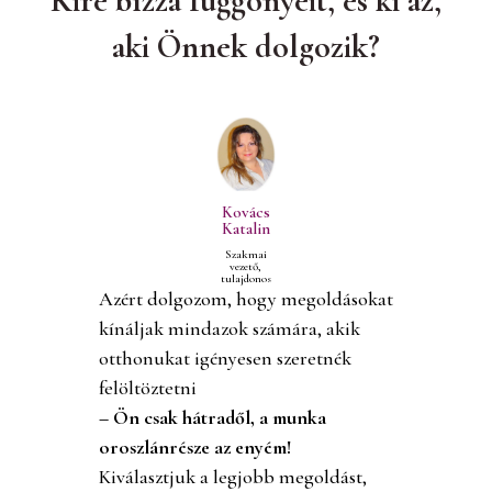
Kire bízza függönyeit, és ki az,
aki Önnek dolgozik?
Kovács
Katalin
Szakmai
vezető,
tulajdonos
Azért dolgozom, hogy megoldásokat
kínáljak mindazok számára, akik
otthonukat igényesen szeretnék
felöltöztetni
– Ön csak hátradől, a munka
oroszlánrésze az enyém!
Kiválasztjuk a legjobb megoldást,