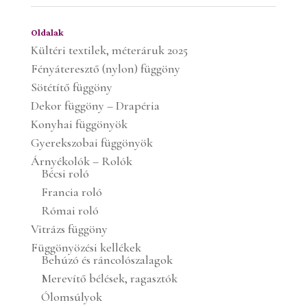
Oldalak
Kültéri textilek, méteráruk 2025
Fényáteresztő (nylon) függöny
Sötétítő függöny
Dekor függöny – Drapéria
Konyhai függönyök
Gyerekszobai függönyök
Árnyékolók – Rolók
Bécsi roló
Francia roló
Római roló
Vitrázs függöny
Függönyözési kellékek
Behúzó és ráncolószalagok
Merevítő bélések, ragasztók
Ólomsúlyok