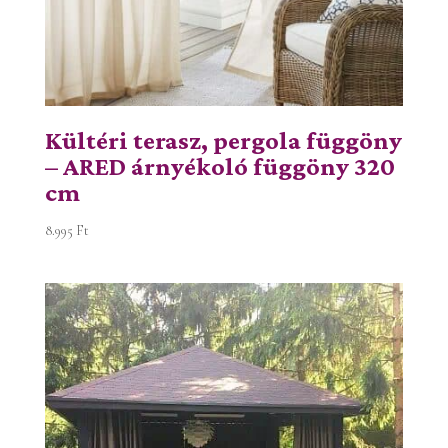
Kültéri terasz, pergola függöny
– ARED árnyékoló függöny 320
cm
8.995
Ft