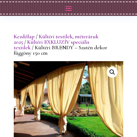
Kezdőlap
/
Kültéri textilek, méteráruk
2025
/
Kültéri EXKLUZÍV speciális
textilek
/ Kültéri BRENDY – Szatén dekor
függöny 150 cm