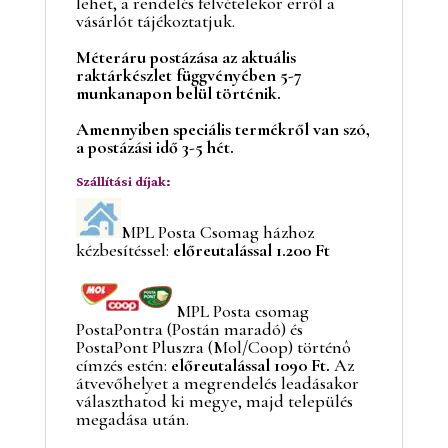
lehet, a rendelés felvételekor erről a
vásárlót tájékoztatjuk.
Méteráru postázása az aktuális
raktárkészlet függvényében 5-7
munkanapon belül történik.
Amennyiben speciális termékről van szó,
a postázási idő 3-5 hét.
Szállítási díjak:
MPL Posta Csomag házhoz
kézbesítéssel:
előreutalással 1.200 Ft
MPL Posta csomag
PostaPontra (Postán maradó) és
PostaPont Pluszra (Mol/Coop) történô
címzés estén:
előreutalással 1090 Ft.
Az
átvevőhelyet a megrendelés leadásakor
választhatod ki megye, majd település
megadása után.