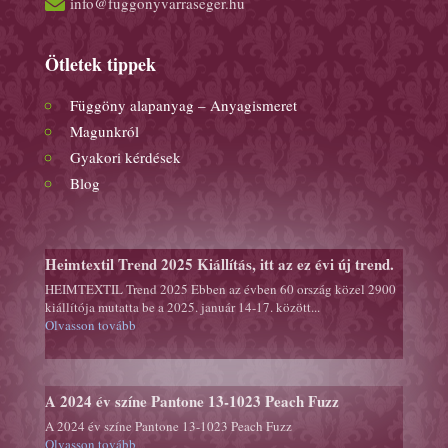

info@fuggonyvarraseger.hu
Ötletek tippek
Függöny alapanyag – Anyagismeret
Magunkról
Gyakori kérdések
Blog
Heimtextil Trend 2025 Kiállítás, itt az ez évi új trend.
HEIMTEXTIL Trend 2025 Ebben az évben 60 ország közel 2900
kiállítója mutatta be a 2025. január 14-17. között...
Olvasson tovább
A 2024 év színe Pantone 13-1023 Peach Fuzz
A 2024 év színe Pantone 13-1023 Peach Fuzz
Olvasson tovább