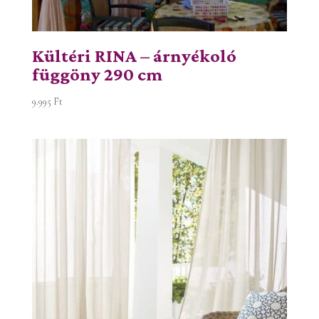
Kültéri RINA – árnyékoló
függöny 290 cm
9.995
Ft