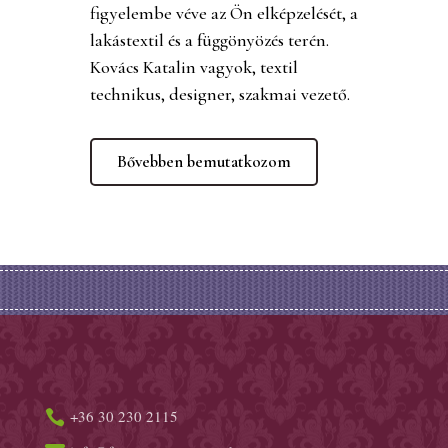
figyelembe véve az Ön elképzelését, a
lakástextil és a függönyözés terén.
Kovács Katalin vagyok, textil
technikus, designer, szakmai vezető.
Bővebben bemutatkozom
+36 30 230 2115
