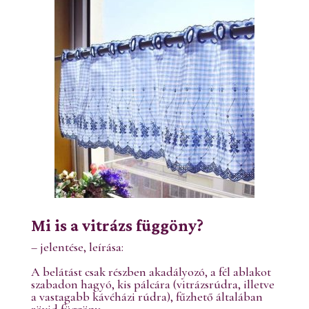
Mi is a vitrázs függöny?
– jelentése, leírása:
A belátást csak részben akadályozó, a fél ablakot
szabadon hagyó, kis pálcára (vitrázsrúdra, illetve
a vastagabb kávéházi rúdra), fűzhető általában
rövid függöny.