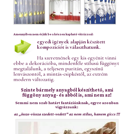
Amennyiben nem érjük be a készen kapható vitrázzsal:
egyedi igények alapján készített
kompozíciót is választhatunk.
Ha szeretnének egy kis egyénit vinni
ebbe a dekorációba, mindenféle stílusú függönyt
megtalálunk, a teljesen puritán, egyszínű
lenvászontól, a mintás-csipkéstől, az extrém
modern változatig.
Szinte bármely anyagból készíthető, ami
függöny anyag- és abból is, ami nem az!
Semmi nem szab határt fantáziánknak, egyre azonban
vigyázzunk:
az „össze-vissza szedett-vedett” az nem stílus,
hanem giccs !!!