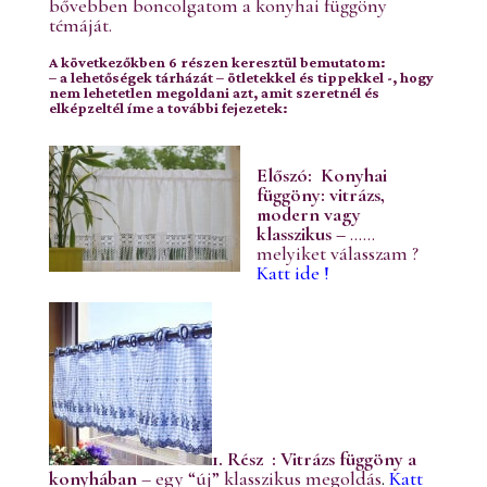
bővebben boncolgatom a konyhai függöny
témáját.
A következőkben 6 részen keresztül bemutatom:
– a lehetőségek tárházát – ötletekkel és tippekkel -, hogy
nem lehetetlen megoldani azt, amit szeretnél és
elképzeltél íme a további fejezetek:
Előszó:
Konyhai
függöny: vitrázs,
modern vagy
klasszikus –
……
melyiket válasszam ?
Katt ide !
1. Rész : Vitrázs függöny a
konyhában
– egy “új” klasszikus megoldás
.
Katt