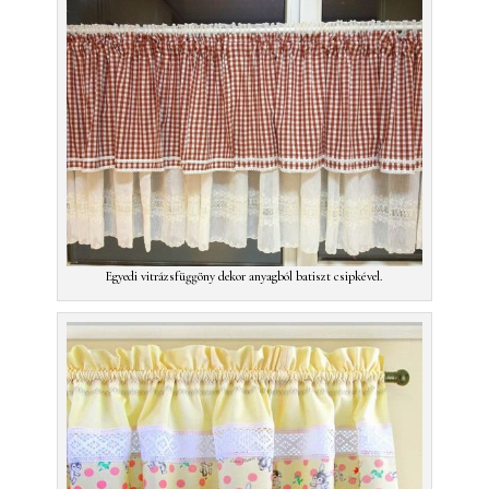
Egyedi vitrázsfüggöny dekor anyagból batiszt csipkével.