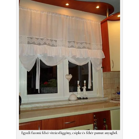
Egyedi fazonú felső vitrázsfüggöny, csipke és fehér pamut anyagból.