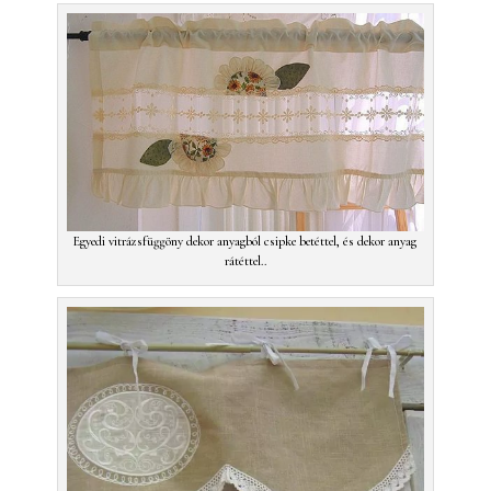
Egyedi vitrázsfüggöny dekor anyagból csipke betéttel, és dekor anyag
rátéttel..