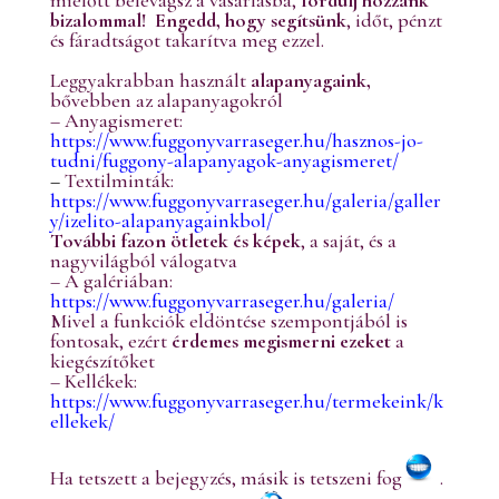
bizalommal!
Engedd, hogy segítsünk
, időt, pénzt
és fáradtságot takarítva meg ezzel.
Leggyakrabban használt
alapanyagaink,
bővebben az alapanyagokról
– Anyagismeret:
https://www.fuggonyvarraseger.hu/hasznos-jo-
tudni/fuggony-alapanyagok-anyagismeret/
–
Textilminták:
https://www.fuggonyvarraseger.hu/galeria/galler
y/izelito-alapanyagainkbol/
További fazon ötletek és képek
, a saját, és a
nagyvilágból válogatva
– A galériában:
https://www.fuggonyvarraseger.hu/galeria/
Mivel a funkciók eldöntése szempontjából is
fontosak, ezért
érdemes megismerni ezeket
a
kiegészítőket
– Kellékek:
https://www.fuggonyvarraseger.hu/termekeink/k
ellekek/
Ha tetszett a bejegyzés, másik is tetszeni fog
.