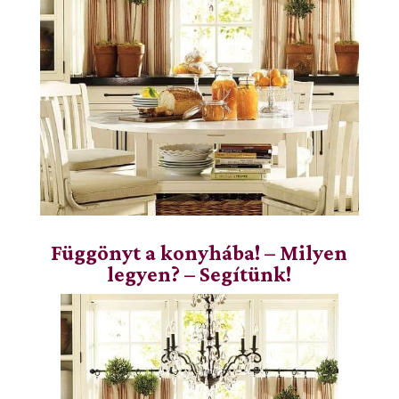
Függönyt a konyhába! – Milyen
legyen? – Segítünk!