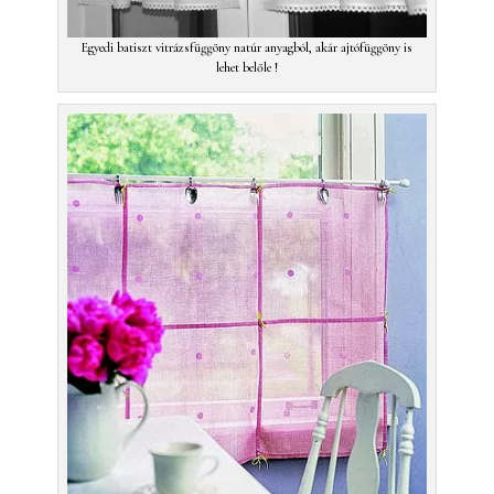
Egyedi batiszt vitrázsfüggöny natúr anyagból, akár ajtófüggöny is
lehet belőle !