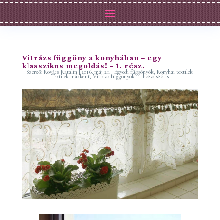
Vitrázs függöny a konyhában – egy
klasszikus megoldás! – 1. rész.
Szerző:
Kovács Katalin
|
2016. máj 21.
|
Egyedi függönyök
,
Konyhai textilek
,
Textilek másként
,
Vitrázs függönyök
|
1 hozzászólás