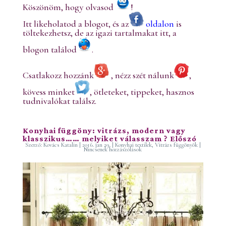
Köszönöm, hogy olvasod
!
Itt likeholatod a blogot, és az
oldalon
is
töltekezhetsz, de az igazi tartalmakat itt, a
blogon találod
.
Csatlakozz hozzánk
, nézz szét nálunk
,
kövess minket
, ötleteket, tippeket, hasznos
tudnivalókat találsz.
Konyhai függöny: vitrázs, modern vagy
klasszikus…… melyiket válasszam ? Előszó
Szerző:
Kovács Katalin
|
2016. jan 29.
|
Konyhai textilek
,
Vitrázs függönyök
|
Nincsenek hozzászólások