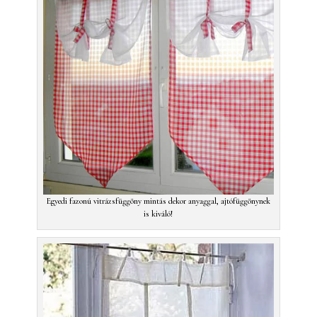
Egyedi fazonú vitrázsfüggöny mintás dekor anyaggal, ajtófüggönynek
is kiváló!