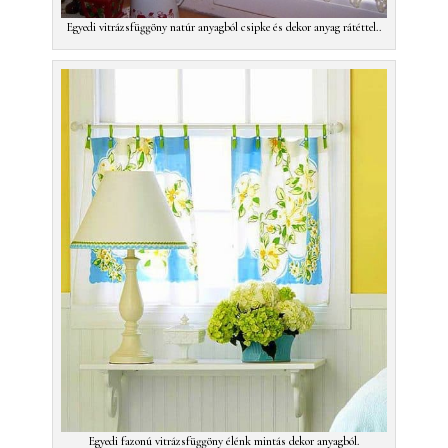
Egyedi vitrázsfüggöny natúr anyagból csipke és dekor anyag rátéttel..
Egyedi fazonú vitrázsfüggöny élénk mintás dekor anyagból.