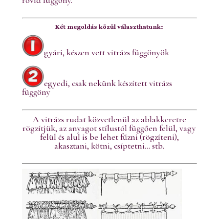
Két megoldás közül választhatunk:
gyári, készen vett vitrázs függönyök
egyedi, csak nekünk készített vitrázs
függöny
A vitrázs rudat közvetlenül az ablakkeretre
rögzítjük, az anyagot stílustól függően felül, vagy
felül és alul is be lehet fűzni (rögzíteni),
akasztani, kötni, csíptetni… stb.