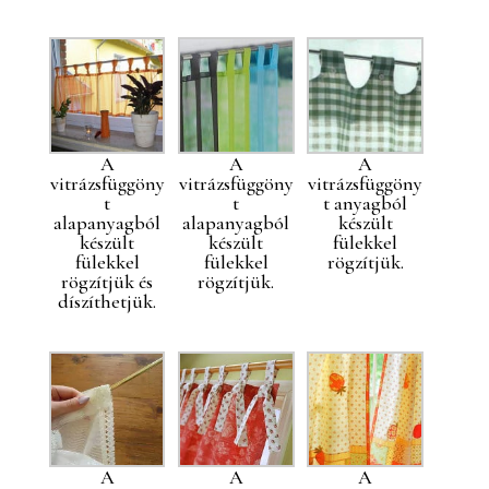
A
A
A
vitrázsfüggöny
vitrázsfüggöny
vitrázsfüggöny
t
t
t anyagból
alapanyagból
alapanyagból
készült
készült
készült
fülekkel
fülekkel
fülekkel
rögzítjük.
rögzítjük és
rögzítjük.
díszíthetjük.
A
A
A