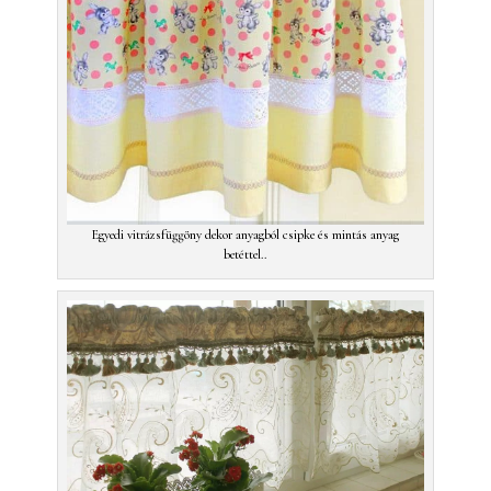
Egyedi vitrázsfüggöny dekor anyagból csipke és mintás anyag
betéttel..