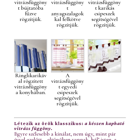
vitrázsfüggöny
vitrázsfüggöny
vitrázsfüggöny
t bújtatóba
t
t karikás
fűzve
anyagszalagok
csipeszek
rögzítjük.
kal felkötve
segítségével
rögzítjük.
rögzítjük.
Ringlikarikáv
A
al rögzített
vitrázsfüggöny
vitrázsfüggöny
t egyedi
a konyhában.
csipeszek
segítségével
rögzítjük.
Létezik az örök klasszikus:
a
készen kapható
vitrázs függöny.
Egyre szélesebb a kínálat, nem úgy, mint pár
évvel ezelőtt – eltűnőben vannak, hál’ isten, a