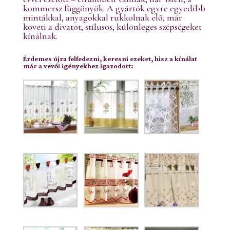
kommersz függönyök. A gyártók egyre egyedibb
mintákkal, anyagokkal rukkolnak elő, már
követi a divatot, stílusos, különleges szépségeket
kínálnak.
Érdemes újra felfedezni, keresni ezeket, hisz a kínálat
már a vevői igényekhez igazodott: