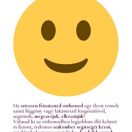
Ha
szívesen frissítenéd otthonod
egy ilyen remek
színű függöny vagy lakástextil kiegészítővel,
segítünk,
megvarrjuk, elkészítjük!
Válaszd ki az otthonodhoz legjobban illő kelmét
és fazont, érdemes
szakember segítségét kérni
,
mielőtt belevágsz a vásárlásba,
fordulj hozzánk