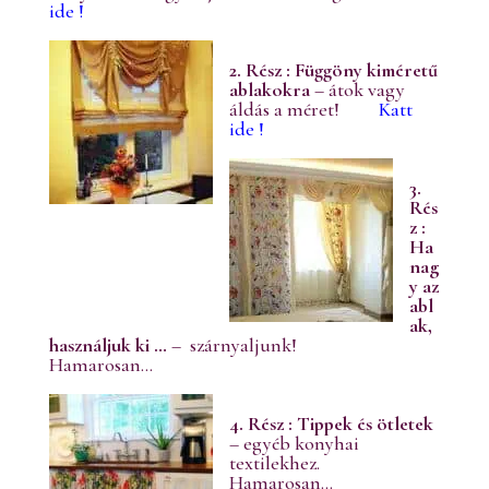
ide !
2. Rész : Függöny kiméretű
ablakokra
– átok vagy
áldás a méret!
Katt
ide !
3.
Rés
z :
Ha
nag
y az
abl
ak,
használjuk ki …
– szárnyaljunk!
Hamarosan…
4. Rész : Tippek és ötletek
– egyéb konyhai
textilekhez.
Hamarosan…