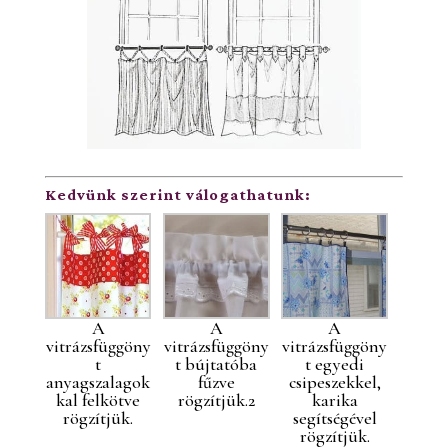
Kedvünk szerint válogathatunk:
A
A
A
vitrázsfüggöny
vitrázsfüggöny
vitrázsfüggöny
t
t bújtatóba
t egyedi
anyagszalagok
fűzve
csipeszekkel,
kal felkötve
rögzítjük.2
karika
rögzítjük.
segítségével
rögzítjük.