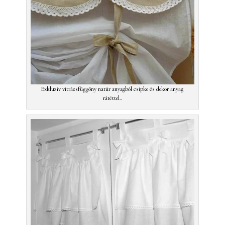
Exkluzív vitrázsfüggöny natúr anyagból csipke és dekor anyag
rátéttel..