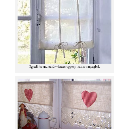
Egyedi fazonú natúr vitrázsfüggöny, batiszt anyagból.