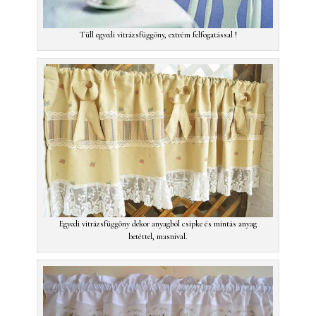
Tüll egyedi vitrázsfüggöny, extrém felfogatással !
Egyedi vitrázsfüggöny dekor anyagból csipke és mintás anyag
betéttel, masnival.