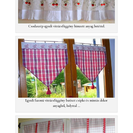
Csodaszép egyedi vitrázsfüggöny hímzett anyag betéttel.
Egyedi fazonú vitrázsfüggöny batiszt csipke és mintás dekor
anyagból, bolyttal …