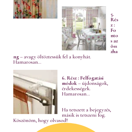
5.
Rés
z :
Fo
nto
s az
öss
zha
ng
– avagy öltöztessük fel a konyhát.
Hamarosan…
6. Rész : Felfogatási
módok
– újdonságok,
érdekességek.
Hamarosan…
Ha tetszett a bejegyzés,
másik is tetszeni fog.
Köszönöm, hogy olvasod!