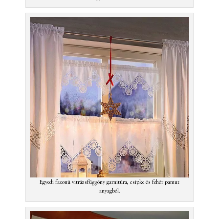
Egyedi fazonú vitrázsfüggöny garnitúra, csipke és fehér pamut
anyagból.